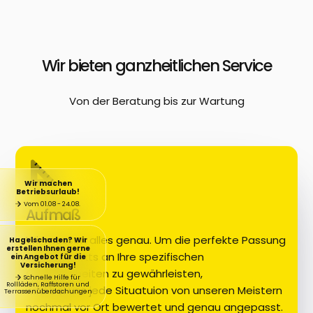
Wir bieten ganzheitlichen Service
Von der Beratung bis zur Wartung
Wir machen
Betriebsurlaub!
Vom 01.08 - 24.08.
Aufmaß
Wir messen alles genau. Um die perfekte Passung
Hagelschaden? Wir
erstellen Ihnen gerne
Ihres Produkts an Ihre spezifischen
ein Angebot für die
Versicherung!
Gegebenheiten zu gewährleisten,
Schnelle Hilfe für
Rollläden, Raffstoren und
wird bei uns jede Situatuion von unseren Meistern
Terrassenüberdachungen
nochmal vor Ort bewertet und genau angepasst.