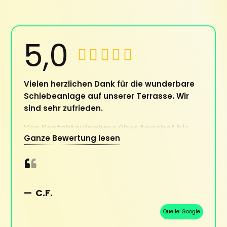
5,0
Vielen herzlichen Dank für die wunderbare
Schiebeanlage auf unserer Terrasse. Wir
sind sehr zufrieden.
Von Kontaktaufnahme über Angebot bis
Ganze Bewertung lesen
zum Einbau waren wir sehr zufrieden.
Sehr freundliches und dynamisches Team.
—
C.F.
Quelle:
Google