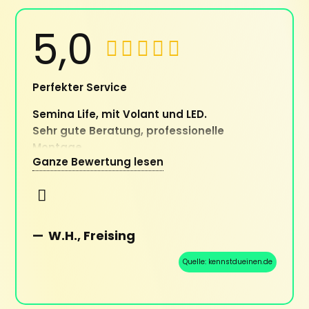
5,0
Perfekter Service
Semina Life, mit Volant und LED.
Sehr gute Beratung, professionelle
Montage.
Ganze Bewertung lesen
Meine Terrasse ist jetzt viel besser zu
nutzen. Teuer, aber sehr gut.
—
W.H., Freising
Quelle:
kennstdueinen.de